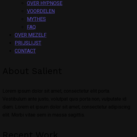
OVER HYPNOSE
VOORDELEN
MYTHES
FAQ
OVER MEZELF
PRIJSLIJST
CONTACT
About Salient
Lorem ipsum dolor sit amet, consectetur elit porta.
Vestibulum ante justo, volutpat quis porta non, vulputate id
diam. Lorem et ipsum dolor sit amet, consectetur adipiscing
elit. Morbi vitae sem in massa sagittis.
Recent Work